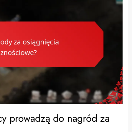
cy prowadzą do nagród za