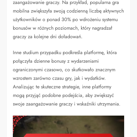
zaangażowanie graczy. Na przykład, popularna gra
mobilna zwiększyła swoją codzienną liczbę aktywnych
użytkowników o ponad 30% po wdrożeniu systemu
bonusów w różnych poziomach, który nagradzał
graczy za kolejne dni doładowań.
Inne studium przypadku podkreśla platformę, która
połączyła dzienne bonusy z wydarzeniami
ograniczonymi czasowo, co skutkowało znacznym
wzrostem zarówno czasu gry, jak i wydatków.
Analizując te skuteczne strategie, inne platformy
mogą przyjąć podobne podejścia, aby zwiększyć
swoje zaangażowanie graczy i wskaźniki utrzymania.