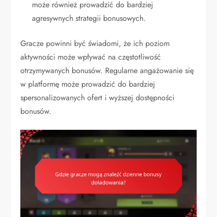
może również prowadzić do bardziej
agresywnych strategii bonusowych.
Gracze powinni być świadomi, że ich poziom
aktywności może wpływać na częstotliwość
otrzymywanych bonusów. Regularne angażowanie się
w platformę może prowadzić do bardziej
spersonalizowanych ofert i wyższej dostępności
bonusów.