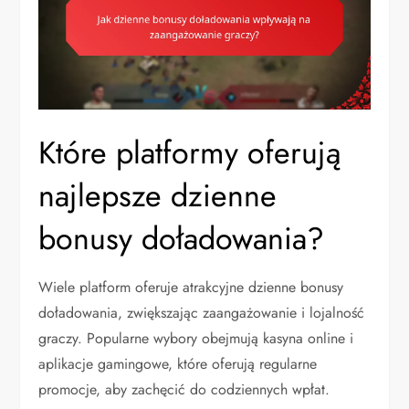
Które platformy oferują
najlepsze dzienne
bonusy doładowania?
Wiele platform oferuje atrakcyjne dzienne bonusy
doładowania, zwiększając zaangażowanie i lojalność
graczy. Popularne wybory obejmują kasyna online i
aplikacje gamingowe, które oferują regularne
promocje, aby zachęcić do codziennych wpłat.