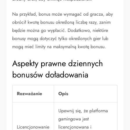
Na przykład, bonus może wymagać od gracza, aby
obrócił kwotę bonusu określoną liczbę razy, zanim
będzie można go wypłacić. Dodatkowo, niektóre
bonusy mogą dotyczyć tylko określonych gier lub
mogą mieć limity na maksymalną kwotę bonusu.
Aspekty prawne dziennych
bonusów doładowania
Rozważanie
Opis
Upewnij się, że platforma
gamingowa jest
Licencjonowanie
licencjonowana i