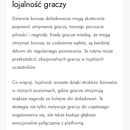
lojalność graczy
Dziennie bonusy doładowania mogą skutecznie
poprawić utrzymanie graczy, tworząc poczucie
pilności i nagrody. Kiedy gracze wiedzą, że mogą
otrzymać bonusy za codzienne wpłaty, są bardziej
skłonni do regularnego powracania. Ta rutyna może
przekształcić okazjonalnych graczy w lojalnych
uczestników.
Co więcej, lojalność wzrasta dzięki strukturo bonusów
w różnych poziomach, gdzie gracze otrzymują
większe nagrody za kolejne dni doładowań. Ta
strategia nie tylko motywuje graczy do częstszego
angażowania się, ale także buduje głębsze
emocjonalne połączenie z platformą.