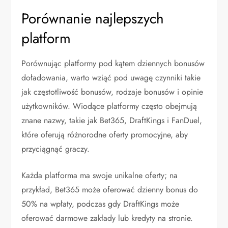
Porównanie najlepszych
platform
Porównując platformy pod kątem dziennych bonusów
doładowania, warto wziąć pod uwagę czynniki takie
jak częstotliwość bonusów, rodzaje bonusów i opinie
użytkowników. Wiodące platformy często obejmują
znane nazwy, takie jak Bet365, DraftKings i FanDuel,
które oferują różnorodne oferty promocyjne, aby
przyciągnąć graczy.
Każda platforma ma swoje unikalne oferty; na
przykład, Bet365 może oferować dzienny bonus do
50% na wpłaty, podczas gdy DraftKings może
oferować darmowe zakłady lub kredyty na stronie.