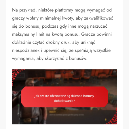
Na przykład, niektóre platformy mogą wymagać od
graczy wpłaty minimalnej kwoty, aby zakwalifikować
się do bonusu, podczas gdy inne mogą narzucać
maksymalny limit na kwotę bonusu. Gracze powinni
dokładnie czytać drobny druk, aby uniknąć
niespodzianek i upewnić się, że spełniają wszystkie
wymagania, aby skorzystać z bonusów.