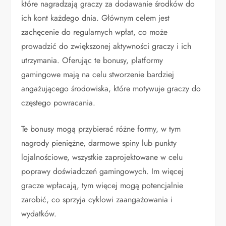
które nagradzają graczy za dodawanie środków do
ich kont każdego dnia. Głównym celem jest
zachęcenie do regularnych wpłat, co może
prowadzić do zwiększonej aktywności graczy i ich
utrzymania. Oferując te bonusy, platformy
gamingowe mają na celu stworzenie bardziej
angażującego środowiska, które motywuje graczy do
częstego powracania.
Te bonusy mogą przybierać różne formy, w tym
nagrody pieniężne, darmowe spiny lub punkty
lojalnościowe, wszystkie zaprojektowane w celu
poprawy doświadczeń gamingowych. Im więcej
gracze wpłacają, tym więcej mogą potencjalnie
zarobić, co sprzyja cyklowi zaangażowania i
wydatków.