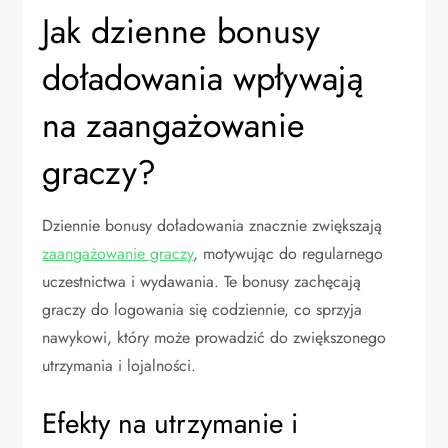
Jak dzienne bonusy
doładowania wpływają
na zaangażowanie
graczy?
Dziennie bonusy doładowania znacznie zwiększają
zaangażowanie graczy
, motywując do regularnego
uczestnictwa i wydawania. Te bonusy zachęcają
graczy do logowania się codziennie, co sprzyja
nawykowi, który może prowadzić do zwiększonego
utrzymania i lojalności.
Efekty na utrzymanie i