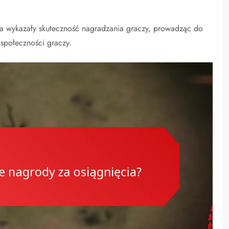
cia wykazały skuteczność nagradzania graczy, prowadząc do
społeczności graczy.