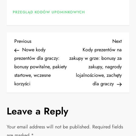
PRZEGLĄD KODÓW UPOMINKOWYCH
P
Previous
Next
Previous
Next
Post
Post
Nowe kody
Kody prezentów na
o
prezentów dla graczy:
zakupy w grze: bonusy za
bonusy powitalne, pakiety
zakupy, nagrody
s
startowe, wczesne
lojalnościowe, zachęty
t
korzyści
dla graczy
n
Leave a Reply
a
v
Your email address will not be published.
Required fields
are marked
*