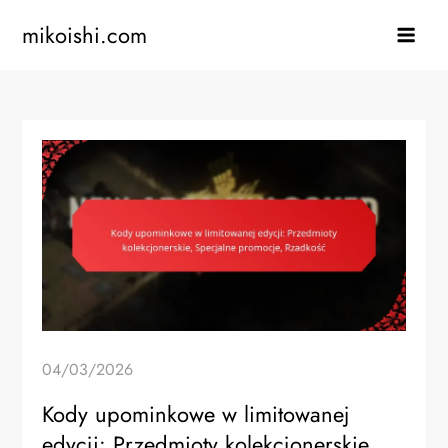
Skip
mikoishi.com
to
content
04/03/2026
Kody upominkowe w limitowanej
edycji: Przedmioty kolekcjonerskie,